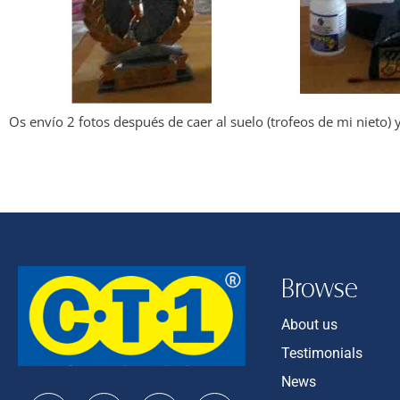
Os envío 2 fotos después de caer al suelo (trofeos de mi nieto)
Browse
About us
Testimonials
News