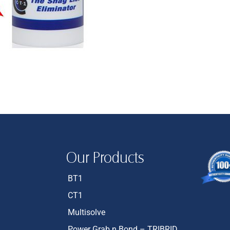
Our Products
BT1
CT1
Multisolve
Power Grab n Bond – TRIBRID