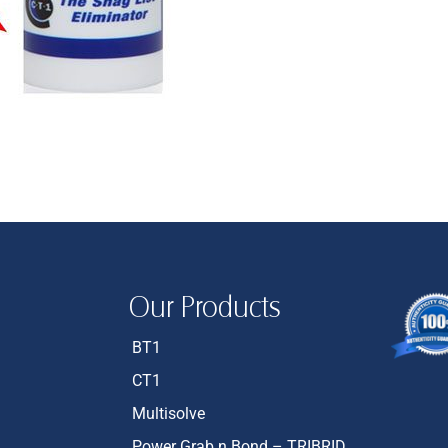
Our Products
BT1
CT1
Multisolve
Power Grab n Bond – TRIBRID