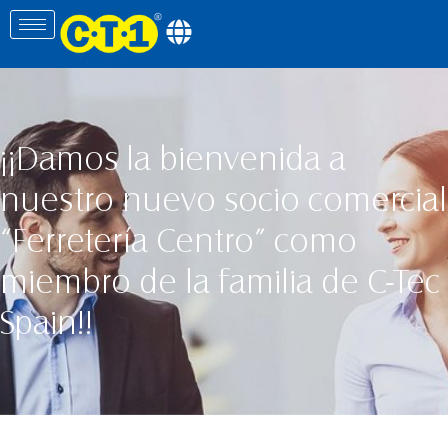
¡¡Damos la bienvenida a
nuestro nuevo socio comercial
“Ferretería Centro” como
miembro de la familia de C-Tec
Spain!!