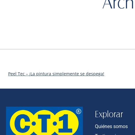
Arch
Peel Tec – ¡La pintura simplemente se despega!
Explorar
Quiénes somos