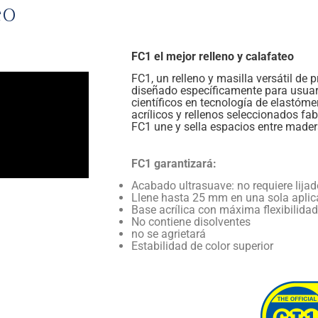
eo
FC1 el mejor relleno y calafateo
FC1, un relleno y masilla versátil de 
diseñado específicamente para usuari
científicos en tecnología de elastóm
acrílicos y rellenos seleccionados fa
FC1 une y sella espacios entre madera,
FC1 garantizará:
Acabado ultrasuave: no requiere lijad
Llene hasta 25 mm en una sola aplic
Base acrílica con máxima flexibilidad
No contiene disolventes
no se agrietará
Estabilidad de color superior